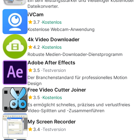
Ein sehr leistungsstarker und vielseitiger kostenloser
Dateikonverter.
iVCam
3.7
Kostenlos
Kostenlose Webcam-Anwendung
4k Video Downloader
4.2
Kostenlos
Robuste Medien-Downloader-Dienstprogramm
Adobe After Effects
3.5
Testversion
Der Branchenstandard für professionelles Motion
Design
Free Video Cutter Joiner
3.5
Kostenlos
Es ermöglicht schnelles, präzises und verlustfreies
Video-Splitten und -Zusammenführen
My Screen Recorder
3.4
Testversion