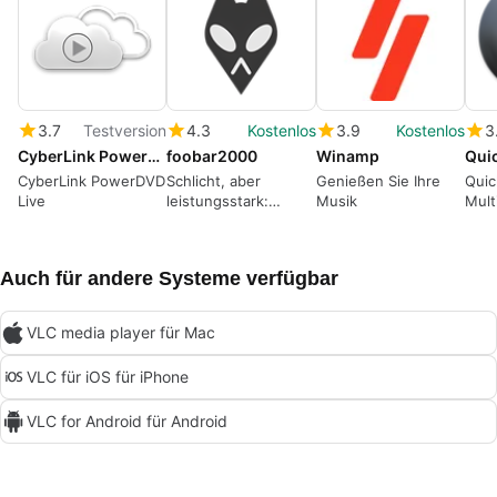
3.7
Testversion
4.3
Kostenlos
3.9
Kostenlos
3
CyberLink PowerDVD
foobar2000
Winamp
Qui
CyberLink PowerDVD
Schlicht, aber
Genießen Sie Ihre
Quic
Live
leistungsstark:
Musik
Mult
Ressourcen
von 
schonender
Audioplayer
Auch für andere Systeme verfügbar
VLC media player für Mac
VLC für iOS für iPhone
VLC for Android für Android